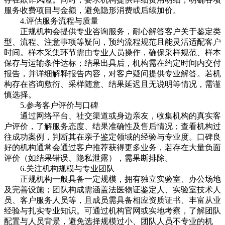
服务收费项目与金额，避免隐形消费或后续加价。
4.评估服务流程与质量
正规机构会提供专业咨询服务，耐心解答客户关于鉴定类
型、流程、注意事项等疑问，预约流程规范且能灵活适配客户
时间。样本采集环节需由专业人员操作，确保采样规范、样本
保存与运输条件达标；结果出具后，机构需在约定时间内交付
报告，并详细解释报告内容，对客户疑问提供专业解答。若机
构存在咨询敷衍、采样随意、结果延迟且无说明等情况，需谨
慎选择。
5.参考客户评价与口碑
通过网络平台、社交渠道或身边亲友，收集机构的真实客
户评价，了解服务态度、结果准确性及售后情况；查看机构过
往成功案例，判断其在亲子鉴定领域的经验与专业度。口碑良
好的机构通常会通过客户推荐获得更多业务，若存在大量负面
评价（如结果错误、隐私泄露），需果断排除。
6.关注机构规模与专业团队
正规机构一般具备一定规模，拥有独立实验室、办公场地
及完善设施；团队构成需涵盖法医物证鉴定人、实验室技术人
员、客户服务人员等，且成员需具备相应资质证书、丰富从业
经验与扎实专业知识。可通过机构官网或实地考察，了解团队
配置与人员背景，避免选择规模过小、团队人员不专业的机