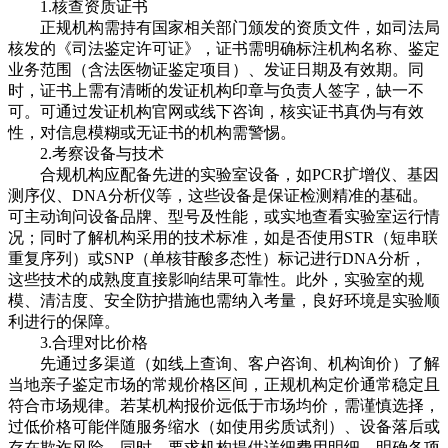
1.核查资质证书
正规机构需持有国家相关部门颁发的资质文件，如司法局
核发的《司法鉴定许可证》，证书需明确标注机构名称、鉴定
业务范围（含法医物证鉴定项目）、发证日期及有效期。同
时，证书上需有清晰的发证机构印章与负责人签字，缺一不
可。可通过发证机构官网或线下咨询，核实证书真伪与有效
性，对信息模糊或无证书的机构需警惕。
2.考察设备与技术
合规机构应配备先进的实验室设备，如PCR扩增仪、基因
测序仪、DNA分析仪等，这些设备是保证检测精准的基础。
可主动询问设备品牌、型号及性能，或实地查看实验室运行情
况；同时了解机构采用的技术标准，如是否使用STR（短串联
重复序列）或SNP（单核苷酸多态性）标记进行DNA分析，
这些技术的成熟度直接影响结果可靠性。此外，实验室的规
模、清洁度、安全防护措施也需纳入考量，良好环境是实验顺
利进行的保障。
3.合理对比价格
先通过多渠道（如线上查询、客户咨询、机构询价）了解
当地亲子鉴定市场的常规价格区间，正规机构定价通常稳定且
符合市场规律。若某机构报价远低于市场均价，需谨慎选择，
过低价格可能伴随服务缩水（如使用劣质试剂）、设备落后或
存在欺诈风险。同时，要求机构提供详细费用明细，明确各项