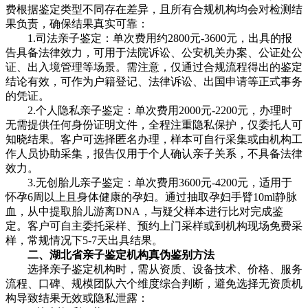
费根据鉴定类型不同存在差异，且所有合规机构均会对检测结
果负责，确保结果真实可靠：
1.司法亲子鉴定：单次费用约2800元-3600元，出具的报
告具备法律效力，可用于法院诉讼、公安机关办案、公证处公
证、出入境管理等场景。需注意，仅通过合规流程得出的鉴定
结论有效，可作为户籍登记、法律诉讼、出国申请等正式事务
的凭证。
2.个人隐私亲子鉴定：单次费用2000元-2200元，办理时
无需提供任何身份证明文件，全程注重隐私保护，仅委托人可
知晓结果。客户可选择匿名办理，样本可自行采集或由机构工
作人员协助采集，报告仅用于个人确认亲子关系，不具备法律
效力。
3.无创胎儿亲子鉴定：单次费用3600元-4200元，适用于
怀孕6周以上且身体健康的孕妇。通过抽取孕妇手臂10ml静脉
血，从中提取胎儿游离DNA，与疑父样本进行比对完成鉴
定。客户可自主委托采样、预约上门采样或到机构现场免费采
样，常规情况下5-7天出具结果。
二、湖北省亲子鉴定机构真伪鉴别方法
选择亲子鉴定机构时，需从资质、设备技术、价格、服务
流程、口碑、规模团队六个维度综合判断，避免选择无资质机
构导致结果无效或隐私泄露：