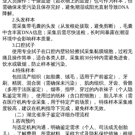
业人员操作；干燥血迹（如衣物上的血迹）也可作为样本，但
需确保未受污染且保存完好，避免潮湿或阳光直射导致DNA
降解。
2.头发样本
需采集带毛囊的头发（从发根处拔取，避免剪断），毛囊
中含丰富DNA信息；采集后需尽快送检，长时间暴露在潮湿
环境中会影响样本质量。
3.口腔拭子
使用专业拭子在口腔内壁轻轻擦拭采集黏膜细胞，过程无
痛且操作简单，适合各类人群。采集前30分钟内需避免进食、
饮水或吸烟，防止样本被污染。
4.特殊样本
包括流产组织（如胎囊、绒毛，适用于产前鉴定）、牙
刷、精斑、混合斑（需确保未污染）、肌肉组织、牙齿、骨骼
（多用于法医鉴定）、烟蒂、指甲、穿过的内衣袜子（个人隐
私鉴定常用）、使用过的纸杯（含口腔细胞）、胎儿羊水（需
在医疗机构专业采集，用于特定产前场景）。特殊样本采集难
度较高，建议在机构指导下完成，避免样本无效。
（二）湖北省亲子鉴定详细办理流程
1.咨询预约
与选定机构沟通，明确鉴定需求（个人、司法或无创胎
儿），了解费用、所需材料、采样方式及隐私保护措施；根据