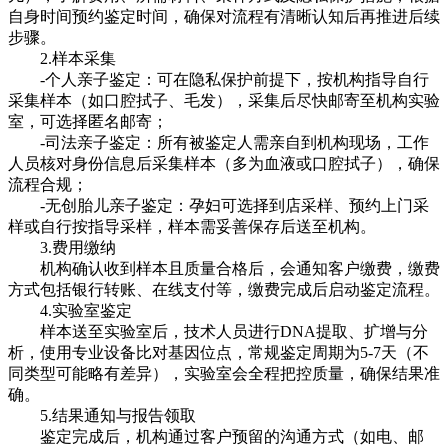
自身时间预约鉴定时间，确保对流程有清晰认知后再推进后续
步骤。
2.样本采集
-个人亲子鉴定：可在隐私保护前提下，按机构指导自行
采集样本（如口腔拭子、毛发），采集后尽快邮寄至机构实验
室，可选择匿名邮寄；
-司法亲子鉴定：所有被鉴定人需亲自到机构现场，工作
人员核对身份信息后采集样本（多为血液或口腔拭子），确保
流程合规；
-无创胎儿亲子鉴定：孕妇可选择到店采样、预约上门采
样或自行按指导采样，样本需妥善保存后送至机构。
3.费用缴纳
机构确认收到样本且质量合格后，会通知客户缴费，缴费
方式包括银行转账、在线支付等，缴费完成后启动鉴定流程。
4.实验室鉴定
样本送至实验室后，技术人员进行DNA提取、扩增与分
析，使用专业设备比对基因位点，常规鉴定周期为5-7天（不
同类型可能略有差异），实验室会全程把控质量，确保结果准
确。
5.结果通知与报告领取
鉴定完成后，机构通过客户预留的沟通方式（如电、邮