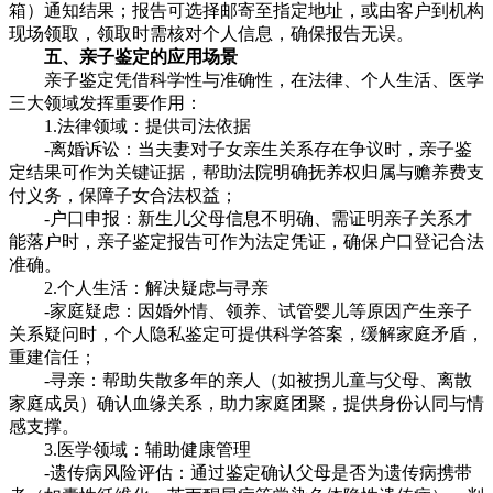
箱）通知结果；报告可选择邮寄至指定地址，或由客户到机构
现场领取，领取时需核对个人信息，确保报告无误。
五、亲子鉴定的应用场景
亲子鉴定凭借科学性与准确性，在法律、个人生活、医学
三大领域发挥重要作用：
1.法律领域：提供司法依据
-离婚诉讼：当夫妻对子女亲生关系存在争议时，亲子鉴
定结果可作为关键证据，帮助法院明确抚养权归属与赡养费支
付义务，保障子女合法权益；
-户口申报：新生儿父母信息不明确、需证明亲子关系才
能落户时，亲子鉴定报告可作为法定凭证，确保户口登记合法
准确。
2.个人生活：解决疑虑与寻亲
-家庭疑虑：因婚外情、领养、试管婴儿等原因产生亲子
关系疑问时，个人隐私鉴定可提供科学答案，缓解家庭矛盾，
重建信任；
-寻亲：帮助失散多年的亲人（如被拐儿童与父母、离散
家庭成员）确认血缘关系，助力家庭团聚，提供身份认同与情
感支撑。
3.医学领域：辅助健康管理
-遗传病风险评估：通过鉴定确认父母是否为遗传病携带