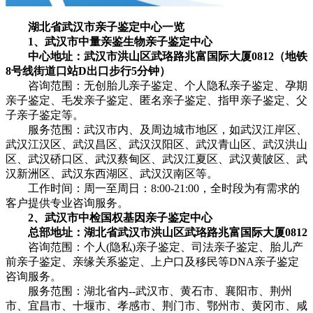
湖北省武汉市亲子鉴定中心一览
1、武汉市中量亲鉴生物亲子鉴定中心
中心地址：武汉市洪山区武珞路兆富国际大厦0812（地铁
8号线街道口站D出口步行5分钟）
咨询范围：无创胎儿亲子鉴定、个人隐私亲子鉴定、孕期
亲子鉴定、毛发亲子鉴定、匿名亲子鉴定、指甲亲子鉴定、父
子亲子鉴定等。
服务范围：武汉市内、及周边城市地区，如武汉江岸区、
武汉江汉区、武汉昌区、武汉汉阳区、武汉青山区、武汉洪山
区、武汉硚口区、武汉蔡甸区、武汉江夏区、武汉黄陂区、武
汉新洲区、武汉东西湖区、武汉汉南区等。
工作时间：周一至周日：8:00-21:00，全时段为有需求的
客户提供专业咨询服务。
2、武汉市中检国权基因亲子鉴定中心
总部地址：湖北省武汉市洪山区武珞路兆富国际大厦0812
咨询范围：个人(隐私)亲子鉴定、司法亲子鉴定、胎儿产
前亲子鉴定、亲缘关系鉴定、上户口及移民等DNA亲子鉴定
咨询服务。
服务范围：湖北省内--武汉市、黄石市、襄阳市、荆州
市、宜昌市、十堰市、孝感市、荆门市、鄂州市、黄冈市、咸