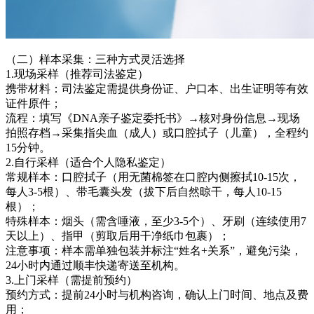
（二）样本采集：三种方式灵活选择
1.现场采样（推荐司法鉴定）
携带材料：司法鉴定需提供身份证、户口本、出生证明等有效
证件原件；
流程：填写《DNA亲子鉴定委托书》→核对身份信息→现场
拍照存档→采集指尖血（成人）或口腔拭子（儿童），全程约
15分钟。
2.自行采样（适合个人隐私鉴定）
常规样本：口腔拭子（用无菌棉签在口腔内侧擦拭10-15次，
每人3-5根）、带毛囊头发（拔下后自然晾干，每人10-15
根）；
特殊样本：烟头（需含唾液，至少3-5个）、牙刷（连续使用7
天以上）、指甲（剪取后用干净纸巾包裹）；
注意事项：样本需单独包装并标注“姓名+关系”，避免污染，
24小时内通过顺丰快递寄送至机构。
3.上门采样（需提前预约）
预约方式：提前24小时与机构咨询，确认上门时间、地点及费
用；