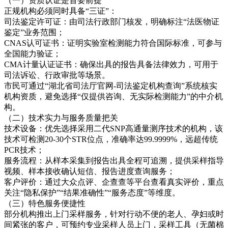
（一）资质认证是首要前提
正规机构必须同时具备“三证”：
司法鉴定许可证：由司法行政部门核发，明确标注“法医物证
鉴定”业务范围；
CNAS认可证书：证明实验室检测能力符合国际标准，可参与
全国能力验证；
CMA计量认证证书：确保出具的报告具备法律效力，可用于
司法诉讼、行政审批等场景。
市民可通过“湖北省司法厅官网-司法鉴定机构查询”系统核实
机构资质，避免选择“仅提供咨询、无实际检测能力”的中介机
构。
（二）技术实力与服务质量把关
技术设备：优先选择采用二代SNP高通量测序技术的机构，该
技术可检测20-30个STR位点，准确率达99.9999%，远超传统
PCR技术；
服务流程：从样本采集到报告出具全程可追溯，提供采样指导
视频、样本接收确认短信、报告进度查询服务；
客户评价：通过大众点评、企查查等平台查看真实评价，重点
关注“隐私保护”“结果准确性”“服务态度”等维度。
（三）特色服务便捷性
部分机构推出上门采样服务，针对行动不便的老人、孕妇或时
间紧张的客户，可预约专业采样人员上门，采样工具（无菌棉