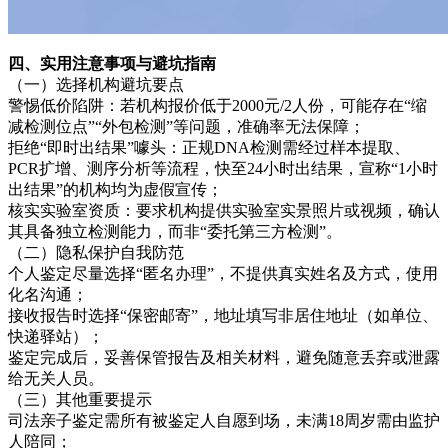
四、实用注意事项与避坑指南
（一）选择机构避坑要点
警惕低价陷阱：若机构报价低于2000元/2人份，可能存在“缩
减检测位点”“外包检测”等问题，准确率无法保障；
拒绝“即时出结果”噱头：正规DNA检测需经过样本提取、
PCR扩增、测序分析等流程，快至24小时出结果，宣称“1小时
出结果”的机构均为虚假宣传；
核实实验室资质：要求机构提供实验室实景照片或视频，确认
其具备独立检测能力，而非“委托第三方检测”。
（二）隐私保护自我防范
个人鉴定尽量选择“匿名办理”，不提供真实姓名及方式，使用
化名沟通；
接收报告时选择“保密邮寄”，地址填写非居住地址（如单位、
快递驿站）；
鉴定完成后，妥善保管报告及相关材料，避免随意丢弃或泄露
给无关人员。
（三）其他重要提示
司法亲子鉴定需所有被鉴定人自愿到场，未满18周岁需由监护
人陪同；