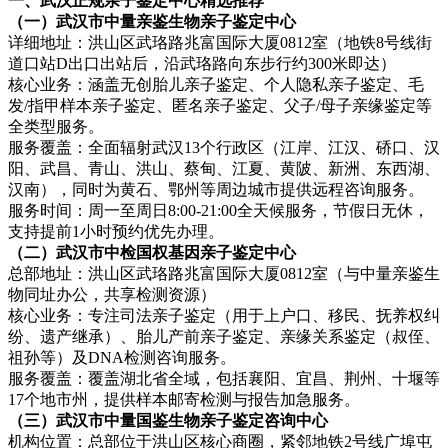
一、武汉正规亲子鉴定中心精选推荐
（一）武汉市中量亲鉴生物亲子鉴定中心
详细地址：洪山区武珞路兆富国际大厦0812室（地铁8号线街
道口站D出口出站后，沿武珞路向东步行约300米即达）
核心业务：涵盖无创胎儿亲子鉴定、个人隐私亲子鉴定、毛
发/指甲样本亲子鉴定、匿名亲子鉴定、父子/母子亲缘鉴定等
全类型服务。
服务覆盖：全面辐射武汉13个行政区（江岸、江汉、硚口、汉
阳、武昌、青山、洪山、蔡甸、江夏、黄陂、新洲、东西湖、
汉南），同时为黄石、鄂州等周边城市提供远程咨询服务。
服务时间：周一至周日8:00-21:00全天候服务，节假日无休，
支持提前1小时预约优先办理。
（二）武汉市中检国权基因亲子鉴定中心
总部地址：洪山区武珞路兆富国际大厦0812室（与中量亲鉴生
物同址办公，共享检测资源）
核心业务：专注司法亲子鉴定（用于上户口、移民、抚养权纠
纷、遗产继承）、胎儿产前亲子鉴定、亲缘关系鉴定（叔侄、
祖孙等）及DNA检测咨询服务。
服务覆盖：覆盖湖北省全域，包括襄阳、宜昌、荆州、十堰等
17个地市州，提供样本邮寄检测与报告加急服务。
（三）武汉市中量国鉴生物亲子鉴定咨询中心
机构位置：总部位于洪山区核心商圈，紧邻地铁2号线广埠屯