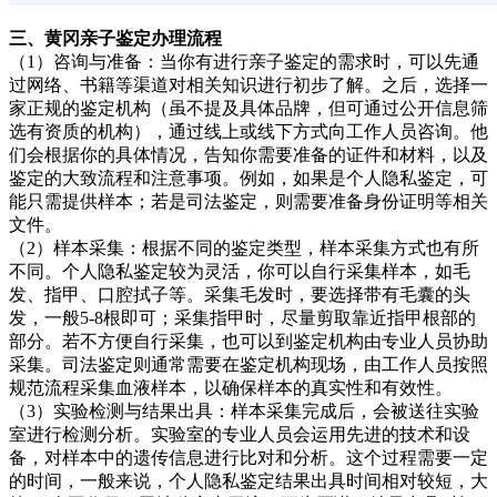
三、黄冈亲子鉴定办理流程
（1）咨询与准备：当你有进行亲子鉴定的需求时，可以先通
过网络、书籍等渠道对相关知识进行初步了解。之后，选择一
家正规的鉴定机构（虽不提及具体品牌，但可通过公开信息筛
选有资质的机构），通过线上或线下方式向工作人员咨询。他
们会根据你的具体情况，告知你需要准备的证件和材料，以及
鉴定的大致流程和注意事项。例如，如果是个人隐私鉴定，可
能只需提供样本；若是司法鉴定，则需要准备身份证明等相关
文件。
（2）样本采集：根据不同的鉴定类型，样本采集方式也有所
不同。个人隐私鉴定较为灵活，你可以自行采集样本，如毛
发、指甲、口腔拭子等。采集毛发时，要选择带有毛囊的头
发，一般5-8根即可；采集指甲时，尽量剪取靠近指甲根部的
部分。若不方便自行采集，也可以到鉴定机构由专业人员协助
采集。司法鉴定则通常需要在鉴定机构现场，由工作人员按照
规范流程采集血液样本，以确保样本的真实性和有效性。
（3）实验检测与结果出具：样本采集完成后，会被送往实验
室进行检测分析。实验室的专业人员会运用先进的技术和设
备，对样本中的遗传信息进行比对和分析。这个过程需要一定
的时间，一般来说，个人隐私鉴定结果出具时间相对较短，大