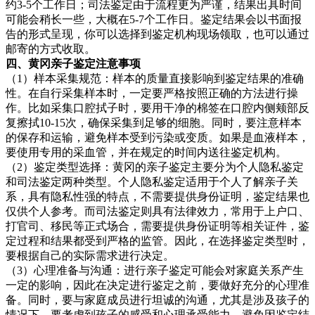
约3-5个工作日；司法鉴定由于流程更为严谨，结果出具时间
可能会稍长一些，大概在5-7个工作日。鉴定结果会以书面报
告的形式呈现，你可以选择到鉴定机构现场领取，也可以通过
邮寄的方式收取。
四、黄冈亲子鉴定注意事项
（1）样本采集规范：样本的质量直接影响到鉴定结果的准确
性。在自行采集样本时，一定要严格按照正确的方法进行操
作。比如采集口腔拭子时，要用干净的棉签在口腔内侧颊部反
复擦拭10-15次，确保采集到足够的细胞。同时，要注意样本
的保存和运输，避免样本受到污染或变质。如果是血液样本，
要使用专用的采血管，并在规定的时间内送往鉴定机构。
（2）鉴定类型选择：黄冈的亲子鉴定主要分为个人隐私鉴定
和司法鉴定两种类型。个人隐私鉴定适用于个人了解亲子关
系，具有隐私性强的特点，不需要提供身份证明，鉴定结果也
仅供个人参考。而司法鉴定则具有法律效力，常用于上户口、
打官司、移民等正式场合，需要提供身份证明等相关证件，鉴
定过程和结果都受到严格的监管。因此，在选择鉴定类型时，
要根据自己的实际需求进行决定。
（3）心理准备与沟通：进行亲子鉴定可能会对家庭关系产生
一定的影响，因此在决定进行鉴定之前，要做好充分的心理准
备。同时，要与家庭成员进行坦诚的沟通，尤其是涉及孩子的
情况下，要考虑到孩子的感受和心理承受能力。避免因鉴定结