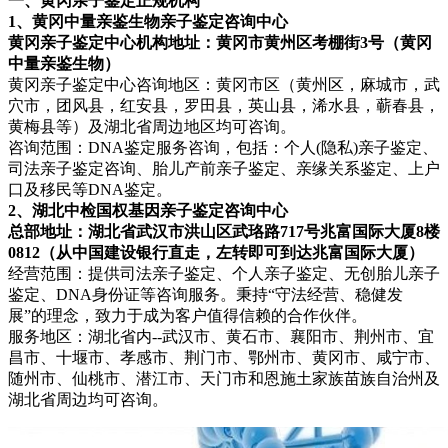
一、黄冈亲子鉴定正规机构
1、黄冈中量亲鉴生物亲子鉴定咨询中心
黄冈亲子鉴定中心机构地址：黄冈市黄州区考棚街3号（黄冈
中量亲鉴生物）
黄冈亲子鉴定中心咨询地区：黄冈市区（黄州区，麻城市，武
穴市，团风县，红安县，罗田县，英山县，浠水县，蕲春县，
黄梅县等）及湖北省周边地区均可咨询。
咨询范围：DNA鉴定服务咨询，包括：个人(隐私)亲子鉴定、
司法亲子鉴定咨询、胎儿产前亲子鉴定、亲缘关系鉴定、上户
口及移民等DNA鉴定。
2、湖北中检国权基因亲子鉴定咨询中心
总部地址：湖北省武汉市洪山区武珞路717号兆富国际大厦8楼
0812（从中国建设银行直走，左转即可到达兆富国际大厦）
经营范围：提供司法亲子鉴定、个人亲子鉴定、无创胎儿亲子
鉴定、DNA身份证等咨询服务。秉持“守法经营、稳健发
展”的理念，致力于成为客户值得信赖的合作伙伴。
服务地区：湖北省内--武汉市、黄石市、襄阳市、荆州市、宜
昌市、十堰市、孝感市、荆门市、鄂州市、黄冈市、咸宁市、
随州市、仙桃市、潜江市、天门市和恩施土家族苗族自治州及
湖北省周边均可咨询。