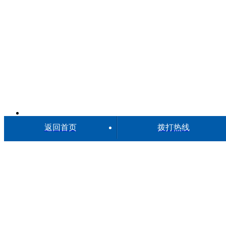
返回首页
拨打热线
武汉亲子鉴定中心11家汇总（2026地址+业务范围）
上传：2026-08-07
在线咨询
委托鉴定
提交样本
缴纳费用
DNA检测