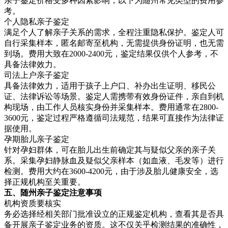
亲子鉴定价格受多种因素影响，以下为随州常见类型的费用参
考。
个人隐私亲子鉴定
满足个人了解亲子关系的需求，全程注重隐私保护。鉴定人可
自行采集样本，匿名邮寄至机构，无需提供身份证明，也无需
到场。费用大致在2000-2400元，鉴定结果仅供个人参考，不
具备法律效力。
司法上户亲子鉴定
具备法律效力，适用于孩子上户口、补办出生证明、移民公
证、法律诉讼等场景。鉴定人需携带有效身份证件，亲自到机
构现场，由工作人员核实身份并采集样本。费用通常在2800-
3600元，鉴定过程严格遵循司法规范，结果可直接作为法律证
据使用。
孕期胎儿亲子鉴定
针对孕妇群体，可在胎儿出生前确定其与疑似父亲的亲子关
系。采集孕妇静脉血及疑似父亲样本（如血液、毛发等）进行
检测。费用大约在3600-4200元，由于涉及胎儿健康安全，选
择正规机构至关重要。
五、随州亲子鉴定注意事项
机构资质要核实
务必选择经相关部门批准设立的正规鉴定机构，查看其是否具
备开展亲子鉴定业务的资质。这不仅关乎检测结果的准确性，