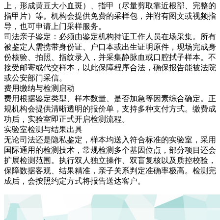
上，形成黄豆大小血斑）、指甲（尽量剪取靠近根部、完整的
指甲片）等。机构会提供免费的采样包，并附有图文或视频指
导，也可申请上门采样服务。
司法亲子鉴定：必须由鉴定机构持证工作人员在场采集。所有
被鉴定人需携带身份证、户口本或出生证明原件，现场完成身
份核验、拍照、指纹录入，并采集静脉血或口腔拭子样本。不
接受邮寄或代交样本，以此保障程序合法，确保报告能被法院
或公安部门采信。
费用缴纳与检测启动
费用根据鉴定类型、样本数量、是否加急等因素综合确定。正
规机构会提供清晰透明的报价单，支持多种支付方式。缴费成
功后，实验室即正式开启检测流程。
实验室检测与结果出具
无论司法还是隐私鉴定，样本均送入符合标准的实验室，采用
国际通用的检测技术，常规检测多个基因位点，部分项目还会
扩展检测范围。执行双人独立操作、双盲复核以及质控校验，
保障数据客观、结果精准，亲子关系判定准确率极高。检测完
成后，会按照约定方式将报告送达客户。