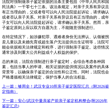
法院对强制做亲子鉴定依据的法条主要包括《中华人民共和国
民法典》一千零七十三条。该法条规定，对亲子关系有异议且
有正当理由的，父或者母可以向人民法院提起诉讼，请求确认
或者否认亲子关系。对亲子关系有异议且有正当理由的，成年
子女可以向人民法院提起诉讼，请求确认亲子关系。然而，亲
子鉴定原则上应以双方自愿为主，不能随意强制进行。
在特定情况下，如涉嫌犯罪、遇难者身份无法辨认、认领被拐
卖儿童以及未婚先育或超生落户无法提供出生证明等，法院可
能会依据相关法律规定和程序，进行强制亲子鉴定。这些情况
通常涉及到重大公共利益或个人权益的保护。
总的来说，法院在强制进行亲子鉴定时，会综合考虑各种因
素，包括当事人的申请、相关证据的提供情况以及案件的具体
背景等，以确保亲子鉴定的合法性和公正性。同时，法院也会
严格遵循相关法律规定，保护当事人的合法权益。
上一篇：够周全！武汉专业10所亲子鉴定医院汇总（附2026鉴
定指南）
下一篇：安心!武汉中量亲鉴产前亲子鉴定机构整合(附2026年
鉴定汇总)