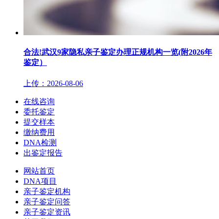
合法!武汉9家隐私亲子鉴定办理正规机构一览(附2026年
鉴定）
上传：2026-08-06
在线咨询
委托鉴定
提交样本
缴纳费用
DNA检测
出鉴定报告
网站首页
DNA项目
亲子鉴定机构
亲子鉴定问答
亲子鉴定资讯