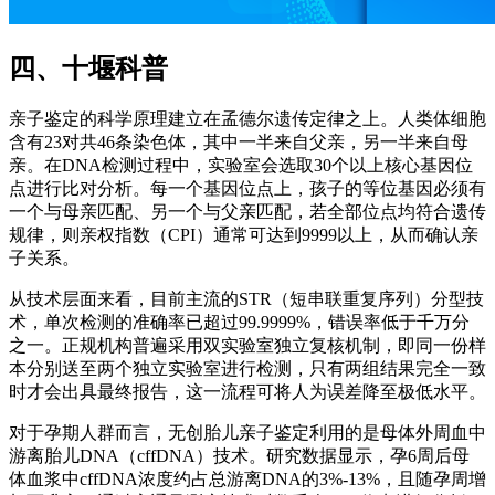
四、十堰科普
亲子鉴定的科学原理建立在孟德尔遗传定律之上。人类体细胞
含有23对共46条染色体，其中一半来自父亲，另一半来自母
亲。在DNA检测过程中，实验室会选取30个以上核心基因位
点进行比对分析。每一个基因位点上，孩子的等位基因必须有
一个与母亲匹配、另一个与父亲匹配，若全部位点均符合遗传
规律，则亲权指数（CPI）通常可达到9999以上，从而确认亲
子关系。
从技术层面来看，目前主流的STR（短串联重复序列）分型技
术，单次检测的准确率已超过99.9999%，错误率低于千万分
之一。正规机构普遍采用双实验室独立复核机制，即同一份样
本分别送至两个独立实验室进行检测，只有两组结果完全一致
时才会出具最终报告，这一流程可将人为误差降至极低水平。
对于孕期人群而言，无创胎儿亲子鉴定利用的是母体外周血中
游离胎儿DNA（cffDNA）技术。研究数据显示，孕6周后母
体血浆中cffDNA浓度约占总游离DNA的3%-13%，且随孕周增