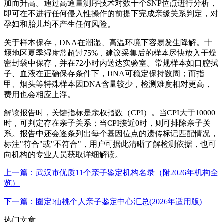
加而升高。通过高通量测序技术对数千个SNP位点进行分析，
即可在不进行任何侵入性操作的前提下完成亲缘关系判定，对
孕妇和胎儿均不产生任何风险。
关于样本保存，DNA在潮湿、高温环境下容易发生降解。十
堰地区夏季湿度常超过75%，建议采集后的样本尽快放入干燥
密封袋中保存，并在72小时内送达实验室。常规样本如口腔拭
子、血液在正确保存条件下，DNA可稳定保持数周；而指
甲、烟头等特殊样本因DNA含量较少，检测难度相对更高，
费用也会相应上浮。
解读报告时，关键指标是亲权指数（CPI）。当CPI大于10000
时，可判定存在亲子关系；当CPI接近0时，则可排除亲子关
系。报告中还会逐条列出每个基因位点的遗传标记匹配情况，
标注"符合"或"不符合"，用户可据此清晰了解检测依据，也可
向机构的专业人员获取详细解读。
上一篇：武汉市优质11个亲子鉴定机构名录（附2026年机构全
览）
下一篇：圈定!仙桃个人亲子鉴定中心汇总(2026年适用版)
热门文章