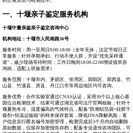
的正规资质与检测技术。
一、十堰亲子鉴定服务机构
十堰中量亲鉴亲子鉴定咨询中心
机构地址：十堰市人民南路36号
服务时间：周一至周日9:00-18:00（全年无休，法定节假日正
常服务；针对孕期孕妇、行动不便人群，开设"优先采样通
道"，减少现场等待时间；工作日晚间18:00-22:00增设值班咨
询岗，适配上班族需求）
服务范围：十堰市内、茅箭区、张湾区、郧阳区、郧西县、竹
山县、竹溪县、房县、丹江口市等周边地区均可咨询。
服务优势：合作实验室通过CNAS认证，采用30个以上核心基
因位点检测技术，结果可通过湖北省司法厅官网核验；针对十
堰夏热冬冷、湿度偏高的气候特点，配备"防潮铝箔袋+硅胶干
燥剂+恒温运输箱"的样本保存套装，降低DNA降解风险；客
户信息实行匿名编号加密管理，检测完成后3个月内自动删除
原始数据，仅留存加密报告存档；配备专业遗传咨询团队，可