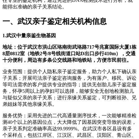
往专业的鉴定机构，通过先进的DNA检测技术进行分析，就
能得出准确的亲子关系结论。
一、武汉亲子鉴定相关机构信息
1.武汉中量亲鉴生物基因
地址：位于武汉市洪山区珞南街武珞路717号兆富国际大厦1栋
8层0812室（地铁2号/8号线街道口站D出口步行410m），交通
十分便利，周边有多条公交线路和地铁站，方便市民前往。
业务范围：提供个人隐私亲子鉴定服务，助力个人私下确认亲
子关系；开展司法亲子鉴定咨询服务，为有落户、移民、诉讼
等司法需求的客户提供专业的指导；提供无创胎儿亲子鉴定服
务，怀孕5周以上的孕妇可以选择，能够安全无创地检测胎儿
与疑似父亲的亲子关系；进行亲缘关系鉴定，可判断祖孙、兄
弟姐妹等其他亲缘关系。
服务优势：采用先进的二代高通量测序技术，一次能够精准检
测40个以上的基因位点，大大降低了因基因突变导致的误差，
亲子关系判定准确率高达99.9999%。在武汉市各区县设有多
个采样点，包括江岸区、江汉区、武昌区、汉阳区、青山区、