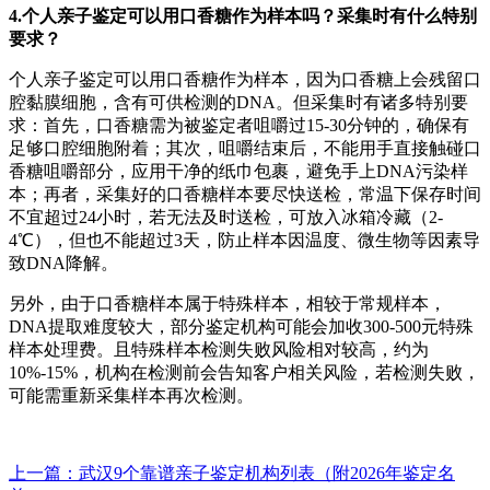
4.个人亲子鉴定可以用口香糖作为样本吗？采集时有什么特别
要求？
个人亲子鉴定可以用口香糖作为样本，因为口香糖上会残留口
腔黏膜细胞，含有可供检测的DNA。但采集时有诸多特别要
求：首先，口香糖需为被鉴定者咀嚼过15-30分钟的，确保有
足够口腔细胞附着；其次，咀嚼结束后，不能用手直接触碰口
香糖咀嚼部分，应用干净的纸巾包裹，避免手上DNA污染样
本；再者，采集好的口香糖样本要尽快送检，常温下保存时间
不宜超过24小时，若无法及时送检，可放入冰箱冷藏（2-
4℃），但也不能超过3天，防止样本因温度、微生物等因素导
致DNA降解。
另外，由于口香糖样本属于特殊样本，相较于常规样本，
DNA提取难度较大，部分鉴定机构可能会加收300-500元特殊
样本处理费。且特殊样本检测失败风险相对较高，约为
10%-15%，机构在检测前会告知客户相关风险，若检测失败，
可能需重新采集样本再次检测。
上一篇：武汉9个靠谱亲子鉴定机构列表（附2026年鉴定名