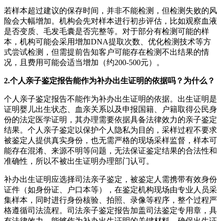
若样本超过建议的保存时间，并非不能检测，但检测失败的风
险会大幅增加。机构会先对样本进行初步评估，比如观察血液
是否变质、毛发毛囊是否完整等。对于部分有检测可能的样
本，机构可能会采用增加DNA提取次数、优化检测技术等方
式尝试检测，但需提前告知客户可能存在检测不出结果的情
况，且费用可能会适当增加（约200-500元）。
2.个人亲子鉴定报告能作为补办出生证明的依据吗？为什么？
个人亲子鉴定报告不能作为补办出生证明的依据。出生证明是
证明婴儿出生状态、血亲关系以及申报国籍、户籍取得公民身
份的法定医学证明，其办理需要依据具备法律效力的亲子鉴定
结果。个人亲子鉴定以保护个人隐私为目的，采样过程不要求
被鉴定人提供真实身份，也无需严格的现场采样监督，样本可
能存在混淆、来源不明等问题，无法保证鉴定结果的合法性和
准确性，所以不被出生证明办理部门认可。
补办出生证明应选择司法亲子鉴定，被鉴定人需携带有效身份
证件（如身份证、户口本等），在鉴定机构现场由专业人员采
集样本，同时进行身份核验、拍照、录像等程序，整个过程严
格遵循司法流程。司法亲子鉴定报告加盖司法鉴定专用章，具
有法律效力，能够作为补办出生证明的关键材料，确保出生证