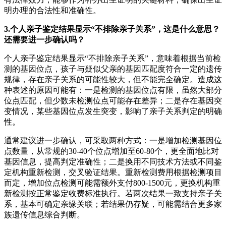
明办理的合法性和准确性。
3.个人亲子鉴定结果显示“不排除亲子关系”，这是什么意思？
还需要进一步确认吗？
个人亲子鉴定结果显示“不排除亲子关系”，意味着根据当前检
测的基因位点，孩子与疑似父亲的基因匹配度符合一定的遗传
规律，存在亲子关系的可能性较大，但不能完全确定。造成这
种表述的原因可能有：一是检测的基因位点有限，虽然大部分
位点匹配，但少数未检测位点可能存在差异；二是存在基因突
变情况，某些基因位点发生突变，影响了亲子关系判定的明确
性。
通常建议进一步确认，可采取两种方式：一是增加检测基因位
点数量，从常规的30-40个位点增加至60-80个，更全面地比对
基因信息，提高判定准确性；二是换用不同技术方法或不同鉴
定机构重新检测，交叉验证结果。重新检测费用根据检测项目
而定，增加位点检测可能需额外支付800-1500元，更换机构重
新检测按正常鉴定收费标准执行。若两次结果一致支持亲子关
系，基本可确定亲缘关联；若结果仍存疑，可能需结合更多家
族遗传信息综合判断。