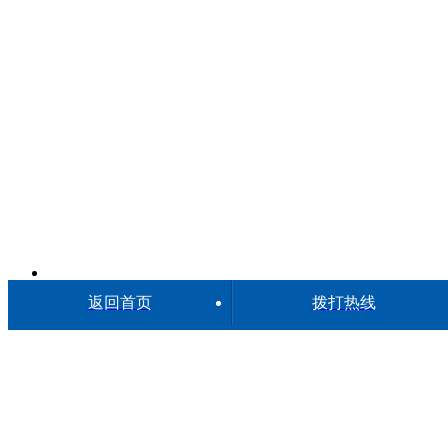
返回首页
拨打热线
武汉亲子鉴定中心11家汇总（2026地址+业务范围）
上传：2026-08-07
在线咨询
委托鉴定
提交样本