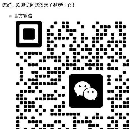
您好，欢迎访问武汉亲子鉴定中心！
官方微信