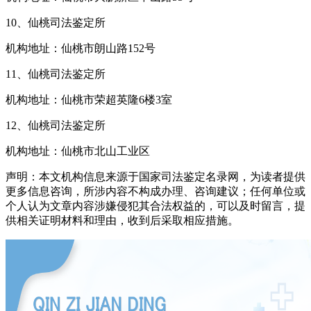
10、仙桃司法鉴定所
机构地址：仙桃市朗山路152号
11、仙桃司法鉴定所
机构地址：仙桃市荣超英隆6楼3室
12、仙桃司法鉴定所
机构地址：仙桃市北山工业区
声明：本文机构信息来源于国家司法鉴定名录网，为读者提供
更多信息咨询，所涉内容不构成办理、咨询建议；任何单位或
个人认为文章内容涉嫌侵犯其合法权益的，可以及时留言，提
供相关证明材料和理由，收到后采取相应措施。