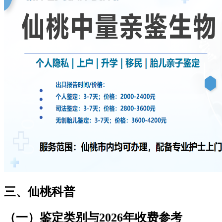
三、仙桃科普
（一）鉴定类别与2026年收费参考