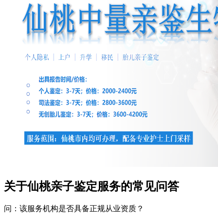
关于仙桃亲子鉴定服务的常见问答
问：该服务机构是否具备正规从业资质？