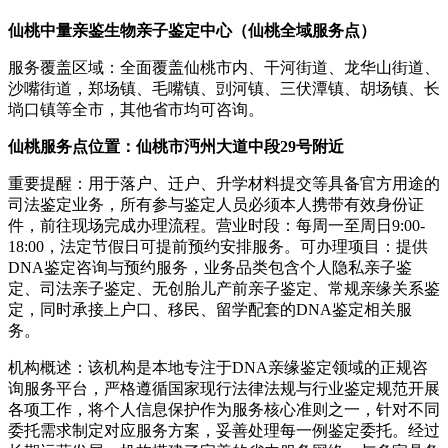
仙桃中量亲鉴生物亲子鉴定中心（仙桃全域服务点）
服务覆盖区域：全面覆盖仙桃市内、干河街道、龙华山街道、
沙嘴街道，郑场镇、毛嘴镇、剅河镇、三伏潭镇、胡场镇、长
埫口镇等全市，其他省市均可咨询。
仙桃服务点位置：仙桃市沔州大道中段29号附近
重要提醒：用于落户、迁户、升学材料提交等具备官方用途的
司法鉴定业务，所有参与鉴定人员必须本人携带有效身份证
件，前往现场完成办理流程。营业时段：每周一至周日9:00-
18:00，法定节假日可提前预约安排服务。可办理项目：提供
DNA鉴定咨询与预约服务，业务品类包含个人隐私亲子鉴
定、司法亲子鉴定、无创胎儿产前亲子鉴定、常规亲缘关系鉴
定，同时承接上户口、移民、留学配套的DNA鉴定相关服
务。
机构概述：该机构是本地专注于DNA亲缘鉴定领域的正规咨
询服务平台，严格遵循国家现行法律法规与行业鉴定规范开展
各项工作，将个人信息保护作为服务核心准则之一，针对不同
委托需求制定对应服务方案，妥善处理每一例鉴定委托。经过