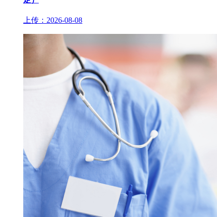
上传：2026-08-08