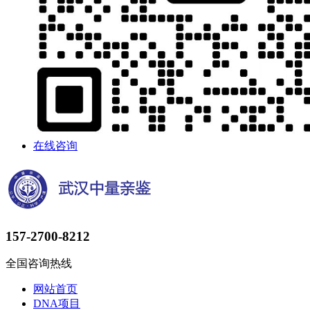
在线咨询
157-2700-8212
全国咨询热线
网站首页
DNA项目