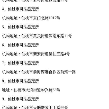
4、仙桃市司法鉴定所
机构地址：仙桃市东门北路1017号
5、仙桃市司法鉴定所
机构地址：仙桃市黄贝街道深南东路11号
6、仙桃市司法鉴定所
机构地址：仙桃市新安街道留仙三路4号
7、仙桃市司法鉴定所
机构地址：仙桃市前海深港合作区前湾一路
8、仙桃市司法鉴定所
地址：仙桃市大浪街道华兴路63号
9、仙桃市司法鉴定所
机构地址：仙桃市大鹏新区中山路55号