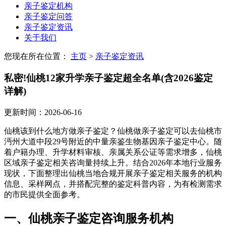
亲子鉴定机构
亲子鉴定问答
亲子鉴定资讯
关于我们
您现在所在位置：
主页
>
亲子鉴定资讯
私密!仙桃12家升学亲子鉴定超全名单(含2026鉴定
详解)
更新时间：2026-06-16
仙桃该到什么地方做亲子鉴定？仙桃做亲子鉴定可以去仙桃市
沔州大道中段29号附近的中量亲鉴生物基因亲子鉴定中心。随
着户籍办理、升学材料审核、亲属关系公证等需求增多，仙桃
区域亲子鉴定相关咨询量持续上升。结合2026年本地行业服务
现状，下面整理出仙桃当地合规开展亲子鉴定相关服务的机构
信息、采样网点，并搭配完整的鉴定科普内容，为有检测需求
的市民提供全面参考。
一、仙桃亲子鉴定咨询服务机构