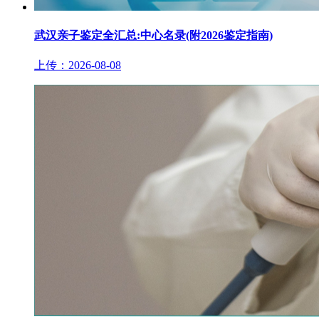
武汉亲子鉴定全汇总:中心名录(附2026鉴定指南)
上传：2026-08-08