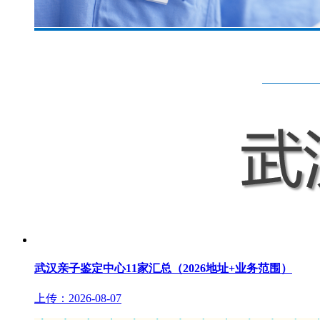
武汉亲子鉴定中心11家汇总（2026地址+业务范围）
上传：2026-08-07