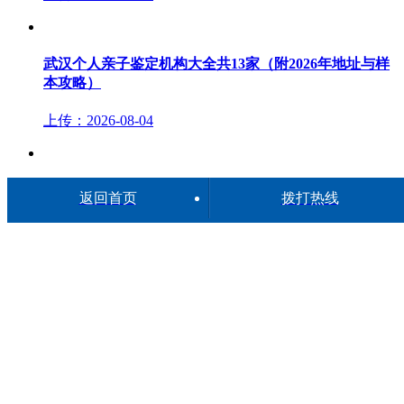
武汉个人亲子鉴定机构大全共13家（附2026年地址与样
本攻略）
上传：2026-08-04
武汉23家亲子鉴定机构信息汇总（附2026年地址与费用
返回首页
拨打热线
参考）
上传：2026-08-04
在线咨询
委托鉴定
提交样本
缴纳费用
DNA检测
出鉴定报告