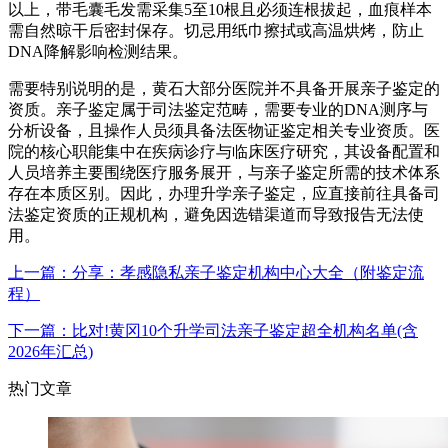
以上，带毛囊毛发需采集5至10根且必须连根拔起，血痕样本
需自然晾干后密封保存。切忌用纸巾擦拭或高温烘烤，防止
DNA降解影响检测结果。
需要特别说明的是，黄石大部分医院并不具备开展亲子鉴定的
资质。亲子鉴定属于司法鉴定范畴，需要专业的DNA测序与
分析设备，且操作人员须具备法医物证鉴定相关专业资质。医
院的核心职能集中在疾病诊疗与临床医疗研究，其设备配置和
人员培养主要围绕医疗服务展开，与亲子鉴定所需的技术体系
存在本质区别。因此，办理升学亲子鉴定，应直接前往具备司
法鉴定资质的正规机构，避免因选错渠道而导致报告无法使
用。
上一篇：分享：孝感隐私亲子鉴定机构中心大全（附鉴定流
程）
下一篇：比对!黄冈10个升学司法亲子鉴定超全机构名单(含
2026年汇总)
热门文章