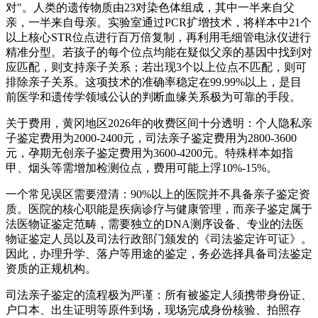
对"。人类的遗传物质由23对染色体组成，其中一半来自父
亲，一半来自母亲。实验室通过PCR扩增技术，将样本中21个
以上核心STR位点进行百万倍复制，再利用毛细管电泳仪进行
精准分型。若孩子的每个位点均能在疑似父亲的基因中找到对
应匹配，则支持亲子关系；若出现3个以上位点不匹配，则可
排除亲子关系。这项技术的准确率稳定在99.99%以上，是目
前医学和遗传学领域公认的判断血缘关系极为可靠的手段。
关于费用，黄冈地区2026年的收费区间十分透明：个人隐私亲
子鉴定费用为2000-2400元，司法亲子鉴定费用为2800-3600
元，孕期无创亲子鉴定费用为3600-4200元。特殊样本如指
甲、烟头等需增加检测位点，费用可能上浮10%-15%。
一个常见误区需要澄清：90%以上的医院并不具备亲子鉴定资
质。医院的核心职能是疾病诊疗与健康管理，而亲子鉴定属于
法医物证鉴定范畴，需要独立的DNA测序设备、专业的法医
物证鉴定人员以及司法行政部门颁发的《司法鉴定许可证》。
因此，办理升学、落户等用途的鉴定，务必选择具备司法鉴定
资质的正规机构。
司法亲子鉴定的流程极为严谨：所有被鉴定人须携带身份证、
户口本、出生证明等原件到场，现场完成身份核验、拍照存