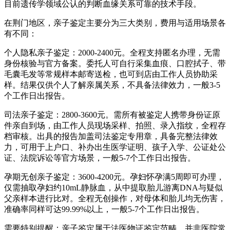
目前遗传学领域公认的判断血缘关系可靠的技术手段。
在荆门地区，亲子鉴定主要分为三大类别，费用与适用场景各
有不同：
个人隐私亲子鉴定：2000-2400元。全程支持匿名办理，无需
身份核验与官方备案。委托人可自行采集血痕、口腔拭子、带
毛囊毛发等常规样本邮寄送检，也可到店由工作人员协助采
样。结果仅供个人了解亲属关系，不具备法律效力，一般3-5
个工作日出报告。
司法亲子鉴定：2800-3600元。需所有被鉴定人携带身份证原
件亲自到场，由工作人员现场采样、拍照、录入指纹，全程存
档审核。出具的报告加盖司法鉴定专用章，具备完整法律效
力，可用于上户口、补办出生医学证明、孩子入学、公证处公
证、法院诉讼等官方场景，一般5-7个工作日出报告。
孕期无创亲子鉴定：3600-4200元。孕妇怀孕满5周即可办理，
仅需抽取孕妇约10mL静脉血，从中提取胎儿游离DNA与疑似
父亲样本进行比对。全程无创操作，对母体和胎儿均无伤害，
准确率同样可达99.99%以上，一般5-7个工作日出报告。
需要特别提醒：亲子鉴定属于法医物证鉴定范畴，并非医院常